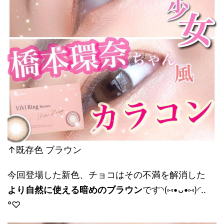
↑既存色 ブラウン
今回登場した新色、チョコはその不満を解消した
より自然に使える暗めのブラウン
です◝(⑅•ᴗ•⑅)◜..
°♡