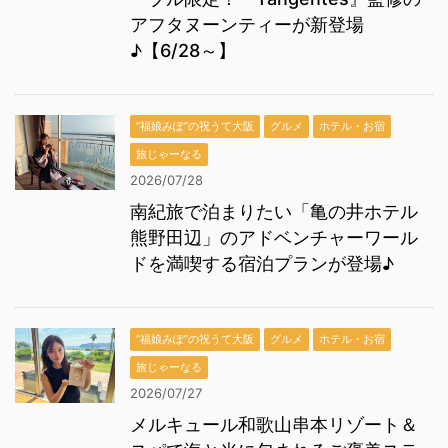
アフタヌーンティーが新登場
♪【6/28～】
“福娘みぽ”の祝うて大阪
グルメ
ホテル・お宿
旅じゃーなる
2026/07/28
南紀旅で泊まりたい「亀の井ホテル
熊野田辺」のアドベンチャーワール
ドを満喫する宿泊プランが登場♪
“福娘みぽ”の祝うて大阪
グルメ
ホテル・お宿
旅じゃーなる
2026/07/27
メルキュール和歌山串本リゾート＆