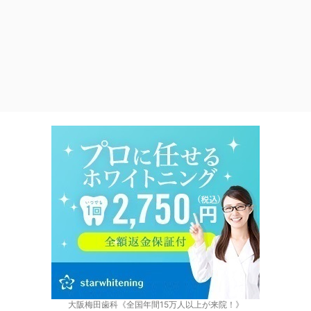
大阪梅田歯科《全国年間15万人以上が来院！》