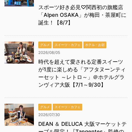
スポーツ好き必見♡関西初の旗艦店
「Alpen OSAKA」が梅田・茶屋町に
誕生！【8/7】
グルメ
スイーツ・カフェ
ホテル・お宿
2026/08/05
時代を超えて愛される定番スイーツ
が1度に楽しめる「アフタヌーンティ
ーセット ～レトロ～」＠ホテルグラ
ンヴィア大阪【7/1～9/30】
グルメ
スイーツ・カフェ
2026/07/30
DEAN ＆ DELUCA 大阪マーケットテ
ーブル限定！『Tangentes』監修の