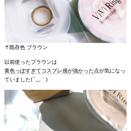
↑既存色 ブラウン
以前使ったブラウンは
黄色っぽすぎてコスプレ感が強かった
点が気になっ
ていました(´._.｀)