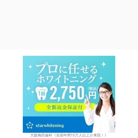
大阪梅田歯科《全国年間15万人以上が来院！》