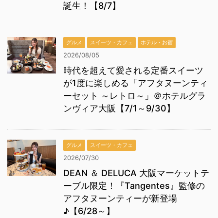
誕生！【8/7】
グルメ
スイーツ・カフェ
ホテル・お宿
2026/08/05
時代を超えて愛される定番スイーツ
が1度に楽しめる「アフタヌーンティ
ーセット ～レトロ～」＠ホテルグラ
ンヴィア大阪【7/1～9/30】
グルメ
スイーツ・カフェ
2026/07/30
DEAN ＆ DELUCA 大阪マーケットテ
ーブル限定！『Tangentes』監修の
アフタヌーンティーが新登場
♪【6/28～】