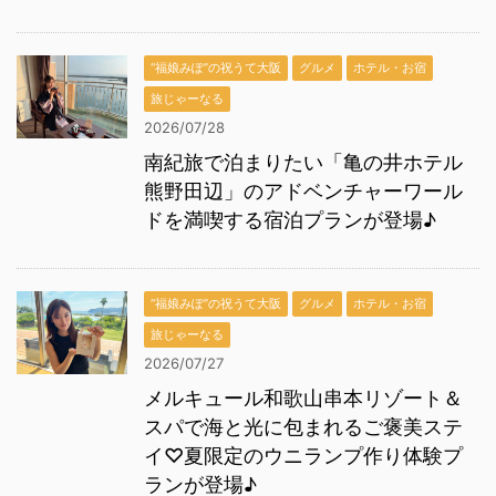
“福娘みぽ”の祝うて大阪
グルメ
ホテル・お宿
旅じゃーなる
2026/07/28
南紀旅で泊まりたい「亀の井ホテル
熊野田辺」のアドベンチャーワール
ドを満喫する宿泊プランが登場♪
“福娘みぽ”の祝うて大阪
グルメ
ホテル・お宿
旅じゃーなる
2026/07/27
メルキュール和歌山串本リゾート＆
スパで海と光に包まれるご褒美ステ
イ♡夏限定のウニランプ作り体験プ
ランが登場♪