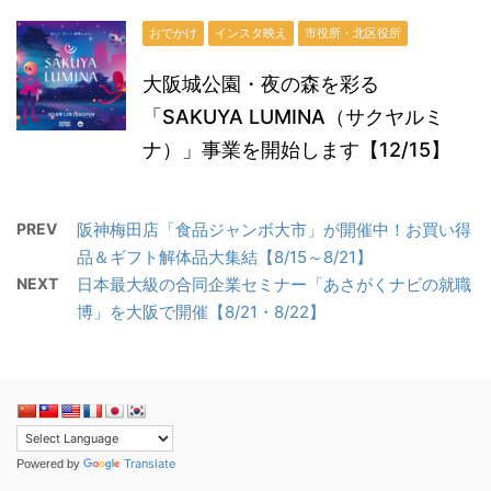
おでかけ
インスタ映え
市役所・北区役所
大阪城公園・夜の森を彩る
「SAKUYA LUMINA（サクヤルミ
ナ）」事業を開始します【12/15】
PREV
阪神梅田店「食品ジャンボ大市」が開催中！お買い得
品＆ギフト解体品大集結【8/15～8/21】
NEXT
日本最大級の合同企業セミナー「あさがくナビの就職
博」を大阪で開催【8/21・8/22】
Translate
Powered by