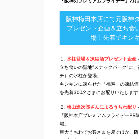
「阪神のプレミアムフライデー」7月2
阪神梅田本店にて元阪神
プレゼント企画＆立ち食い
場！先着でキン
１.
氷柱登場＆凍結酒プレゼント企画
立ち食いの聖地“スナックパーク”に、
チ）の氷柱が登場。
キンキンに凍らせた「福寿」の凍結酒
を先着300名さまにお配りいたしま
２.
桧山進次郎さんによるうちわ配り
「阪神本店プレミアムフライデーPR
場。
巨大うちわでお客さまを扇ぐほか、阪