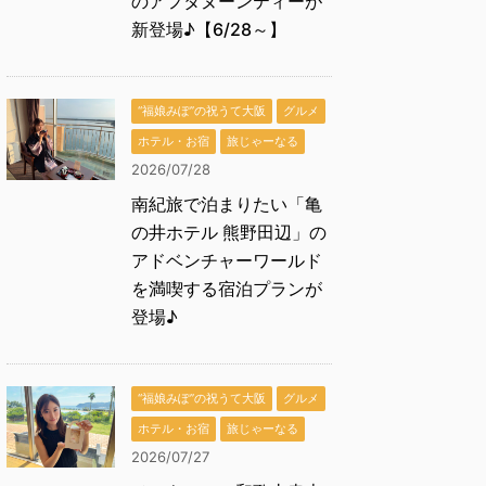
のアフタヌーンティーが
新登場♪【6/28～】
“福娘みぽ”の祝うて大阪
グルメ
ホテル・お宿
旅じゃーなる
2026/07/28
南紀旅で泊まりたい「亀
の井ホテル 熊野田辺」の
アドベンチャーワールド
を満喫する宿泊プランが
登場♪
“福娘みぽ”の祝うて大阪
グルメ
ホテル・お宿
旅じゃーなる
2026/07/27