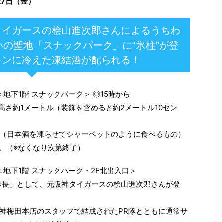
7日（金）
タイガースの桧山進次郎さんによるうちわ
の聖地「スナックパーク」に“氷柱”が登
キンに冷えた凍結酒が配られる！
＜地下1階 スナックパーク＞ ◎15時から
高さ約1メートル（装飾を含めると約2メートル10セン
（日本酒を凍らせてシャーベットのように食べるもの）
す。（※なくなり次第終了）
＜地下1階 スナックパーク・2F北出入口＞
隊長」として、元阪神タイガースの桧山進次郎さんが登
神梅田本店のスタッフで結成されたPR隊とともに通常サ