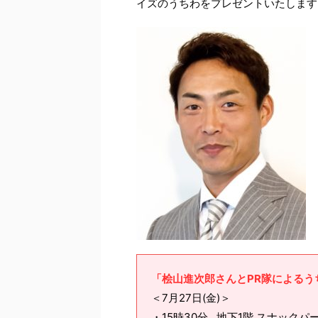
イズのうちわをプレゼントいたします
「桧山進次郎さんとPR隊によるう
＜7月27日(金)＞
・15時30分…地下1階 スナックパ