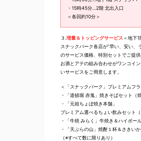
・15時45分…2階 北出入口
＜各回約10分＞
３.
増量＆トッピングサービス
＜地下1
スナックパーク各店が“早い、安い、
のサービス価格、特別セットでご提供
お酒とアテの組み合わせがワンコイン
いサービスをご用意します。
＜「スナックパーク」プレミアムフラ
・「道頓堀 赤鬼」焼きそばセット（焼
・「元祖ちょぼ焼き本舗」
プレミアム選べるちょい飲みセット（ち
・「牛焼 みらく」牛焼き＆ハイボール
・「天ぷらの山」焼酎１杯＆さきいか天
（※すべて数に限りあり）