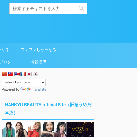
ーなる
ワンワンじゃーなる
ブログ
情報提供
Translate
Powered by
HANKYU BEAUTY official Site（阪急うめだ
本店）