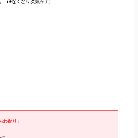
。（※なくなり次第終了）
ちわ配り」
ーク