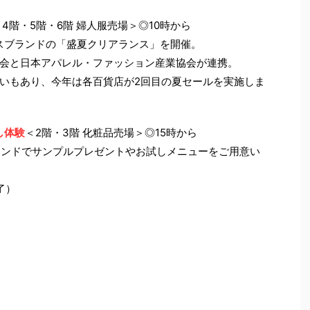
＜4階・5階・6階 婦人服売場＞◎10時から
ィスブランドの「盛夏クリアランス」を開催。
会と日本アパレル・ファッション産業協会が連携。
いもあり、今年は各百貨店が2回目の夏セールを実施しま
し体験
＜2階・3階 化粧品売場＞◎15時から
ブランドでサンプルプレゼントやお試しメニューをご用意い
了）