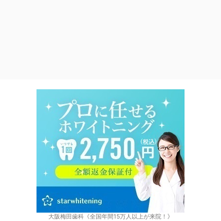
大阪梅田歯科《全国年間15万人以上が来院！》