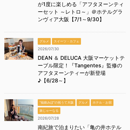
が1度に楽しめる「アフタヌーンティ
ーセット ～レトロ～」＠ホテルグラ
ンヴィア大阪【7/1～9/30】
グルメ
スイーツ・カフェ
2026/07/30
DEAN ＆ DELUCA 大阪マーケットテ
ーブル限定！『Tangentes』監修の
アフタヌーンティーが新登場
♪【6/28～】
“福娘みぽ”の祝うて大阪
グルメ
ホテル・お宿
旅じゃーなる
2026/07/28
南紀旅で泊まりたい「亀の井ホテル