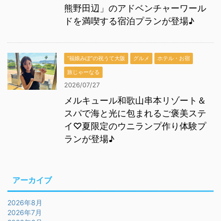
熊野田辺」のアドベンチャーワール
ドを満喫する宿泊プランが登場♪
“福娘みぽ”の祝うて大阪
グルメ
ホテル・お宿
旅じゃーなる
2026/07/27
メルキュール和歌山串本リゾート＆
スパで海と光に包まれるご褒美ステ
イ♡夏限定のウニランプ作り体験プ
ランが登場♪
アーカイブ
2026年8月
2026年7月