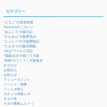
カテゴリー
"ともこ"の美容部屋
Panconoのこのパン
“あんころ”大阪日記
“かなみん”大阪夢気分
“じょにー”の大阪開拓記
“たまき”の大阪見聞録
“ゆば”ワールド日記
“福娘みぽ”の祝うて大阪
“紗樹”のてくてく大阪散歩
おでかけ
お役立ち
お知らせ
アミューズメント
イベント・催事
インスタ映え
ガチンコ体験レポ
キタの本
キタの看板ムスメっ