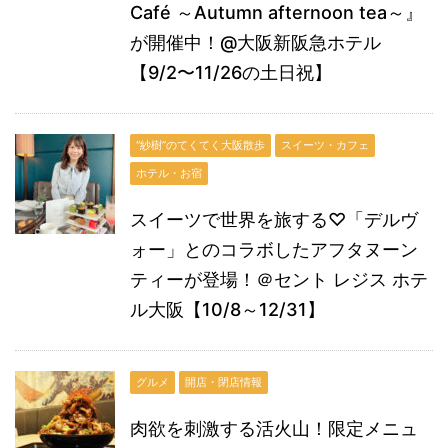
Café ～Autumn afternoon tea～』
が開催中！@大阪新阪急ホテル
【9/2〜11/26の土日祝】
“紗樹”のてくてく大阪散歩
スイーツ・カフェ
ホテル・お宿
スイーツで世界を旅する♡「デルヴ
ォー」とのコラボしたアフタヌーン
ティーが登場！＠セント レジス ホテ
ル大阪【10/8～12/31】
グルメ
開店・閉店情報
肉欲を刺激する活火山！限定メニュ