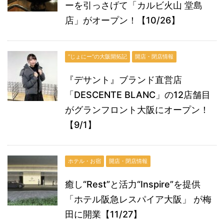
ーを引っさげて「カルビ火山 堂島
店」がオープン！【10/26】
“じょにー”の大阪開拓記
開店・閉店情報
『デサント』ブランド直営店
「DESCENTE BLANC」の12店舗目
がグランフロント大阪にオープン！
【9/1】
ホテル・お宿
開店・閉店情報
癒し“Rest”と活力“Inspire”を提供
「ホテル阪急レスパイア大阪」 が梅
田に開業【11/27】