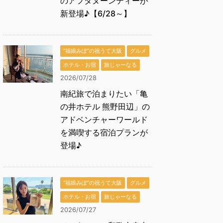
のアフタヌーンティーが
新登場♪【6/28～】
“福娘みぽ”の祝うて大阪
グルメ
ホテル・お宿
旅じゃーなる
2026/07/28
南紀旅で泊まりたい「亀
の井ホテル 熊野田辺」の
アドベンチャーワールド
を満喫する宿泊プランが
登場♪
“福娘みぽ”の祝うて大阪
グルメ
ホテル・お宿
旅じゃーなる
2026/07/27