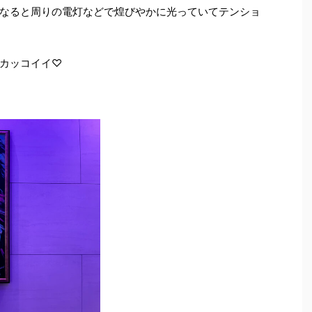
なると周りの電灯などで煌びやかに光って
いてテンショ
カッコイイ♡