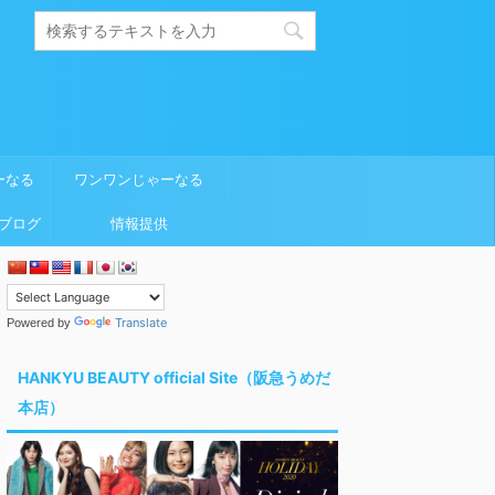
ーなる
ワンワンじゃーなる
ブログ
情報提供
Translate
Powered by
HANKYU BEAUTY official Site（阪急うめだ
本店）