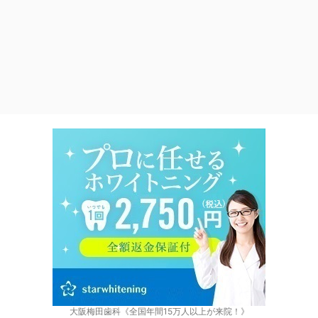
大阪梅田歯科《全国年間15万人以上が来院！》